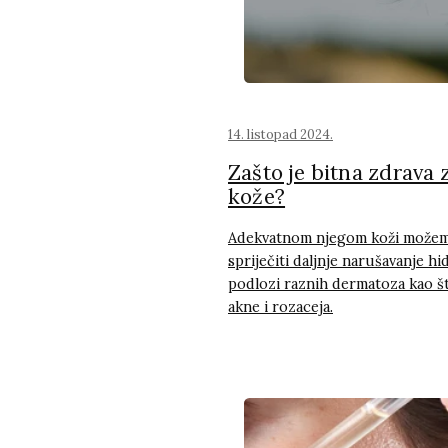
14. listopad 2024.
Zašto je bitna zdrava 
kože?
Adekvatnom njegom koži možemo
spriječiti daljnje narušavanje hi
podlozi raznih dermatoza kao što
akne i rozaceja.