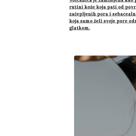
rutini kože koja pati od pov
začepljenih pora i sebacealn
koja samo želi svoje pore od
glatkom.