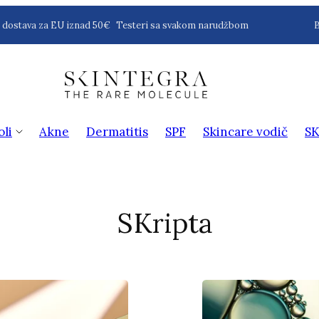
ostava za EU iznad 50€
Testeri sa svakom narudžbom
Box
oli
Akne
Dermatitis
SPF
Skincare vodič
SK
SKripta