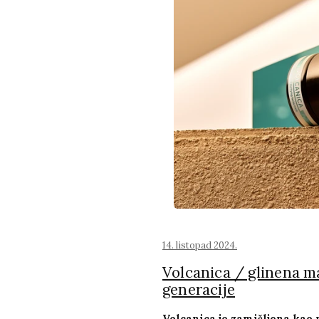
14. listopad 2024.
Volcanica / glinena m
generacije
Volcanica je zamišljena kao