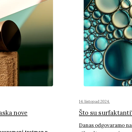
14. listopad 2024.
aska nove
Što su surfaktanti
Danas odgovaramo na p
 povremeni tretman u