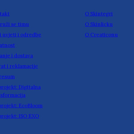
takt
O Skintegri
ruži se timu
O Skinlicku
 uvjeti i odredbe
O Creaticonu
atnost
anje i dostava
at i reklamacije
resum
rojekt: Digitalna
sformacija
projekt: EcoBloom
projekt: ISO EXO