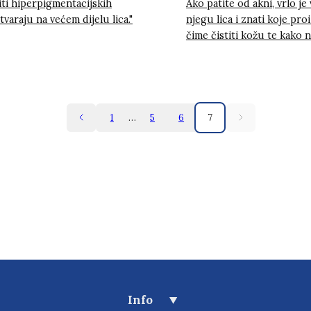
iti hiperpigmentacijskih
Ako patite od akni, vrlo je
tvaraju na većem dijelu lica."
njegu lica i znati koje proi
čime čistiti kožu te kako n
1
…
5
6
7
Info