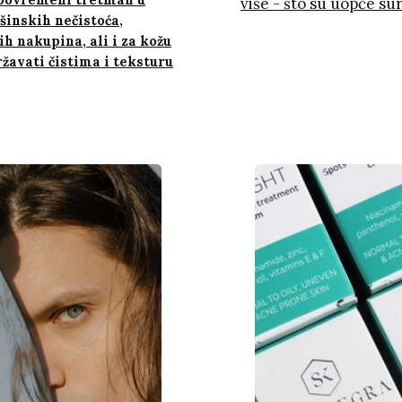
više - što su uopće s
ršinskih nečistoća,
ih nakupina, ali i za kožu
ržavati čistima i teksturu