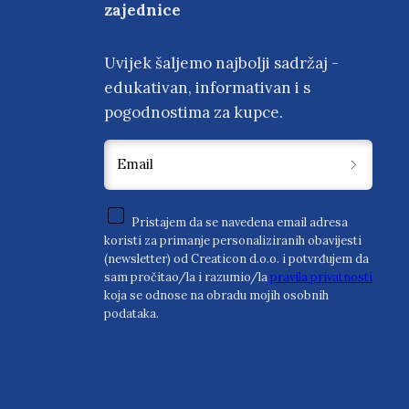
zajednice
Uvijek šaljemo najbolji sadržaj -
edukativan, informativan i s
pogodnostima za kupce.
Email
Pristajem da se navedena email adresa
koristi za primanje personaliziranih obavijesti
(newsletter) od Creaticon d.o.o. i potvrđujem da
sam pročitao/la i razumio/la
pravila privatnosti
koja se odnose na obradu mojih osobnih
podataka.