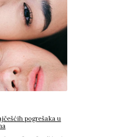
jčešćih pogrešaka u
ma