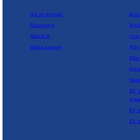
Svi proizvodi
Kon
Skintegra
Prid
Skinlick
Opći
Rutina njege
Priv
Plać
Povr
Imp
EU p
tran
EU 
EU 