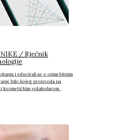
IKE / Rječnik
ologije
pitanja i educirali se o onim bitnim
ranje bilo kojeg proizvoda na
gati kozmetičkim vokabularom.