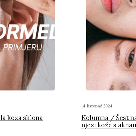
14. listopad 2024.
a koža sklona
Kolumna / Šest na
njezi kože s akna