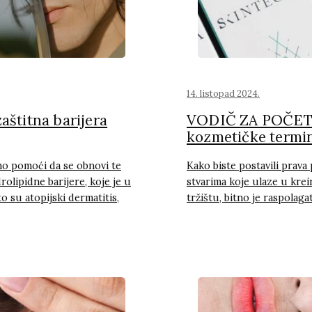
14. listopad 2024.
zaštitna barijera
VODIČ ZA POČETN
kozmetičke termin
 pomoći da se obnovi te
Kako biste postavili prava 
drolipidne barijere, koje je u
stvarima koje ulaze u krei
 su atopijski dermatitis,
tržištu, bitno je raspola