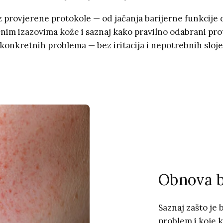
z provjerene protokole — od jačanja barijerne funkcije d
čnim izazovima kože i saznaj kako pravilno odabrani pr
konkretnih problema — bez iritacija i nepotrebnih sloj
Obnova b
Saznaj zašto je 
problem i koje 