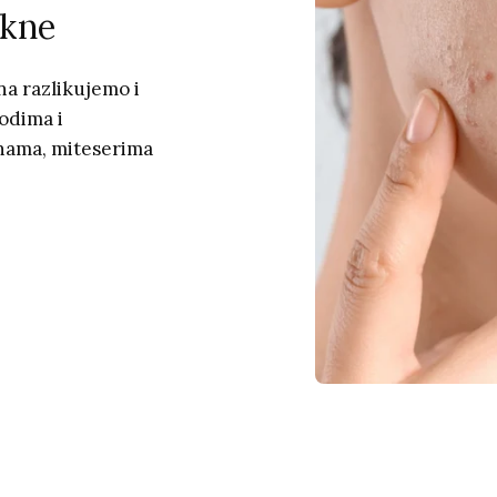
akne
na razlikujemo i
vodima i
knama, miteserima