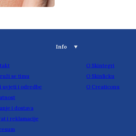
Info
takt
O Skintegri
ruži se timu
O Skinlicku
 uvjeti i odredbe
O Creaticonu
atnost
anje i dostava
at i reklamacije
resum