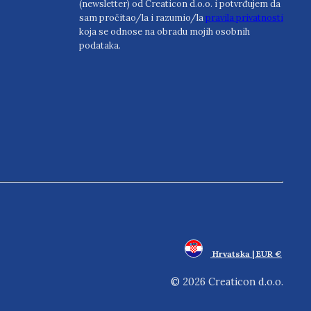
(newsletter) od Creaticon d.o.o. i potvrđujem da
sam pročitao/la i razumio/la
pravila privatnosti
koja se odnose na obradu mojih osobnih
podataka.
Hrvatska | EUR €
© 2026 Creaticon d.o.o.