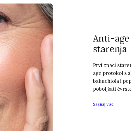
Anti-age 
starenja
Prvi znaci stare
age protokol s a
bakuchiola i pe
poboljšati čvrst
Saznaj više