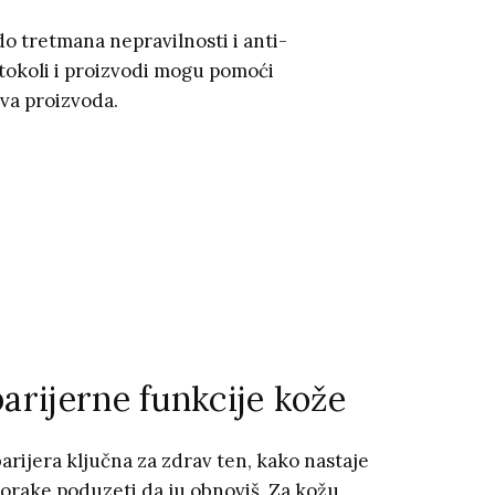
o tretmana nepravilnosti i anti-
otokoli i proizvodi mogu pomoći
eva proizvoda.
arijerne funkcije kože
barijera ključna za zdrav ten, kako nastaje
korake poduzeti da ju obnoviš. Za kožu