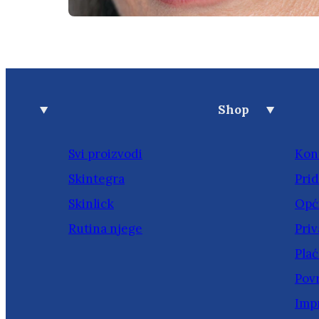
Shop
Svi proizvodi
Kon
Skintegra
Prid
Skinlick
Opći
Rutina njege
Priv
Plać
Povr
Imp