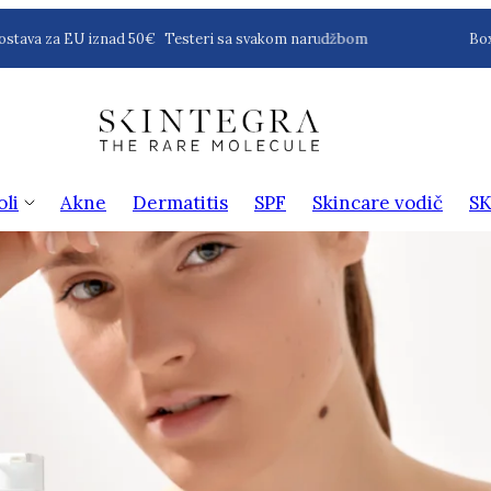
va za EU iznad 50€
Testeri sa svakom narudžbom
BoxNow
oli
Akne
Dermatitis
SPF
Skincare vodič
SK