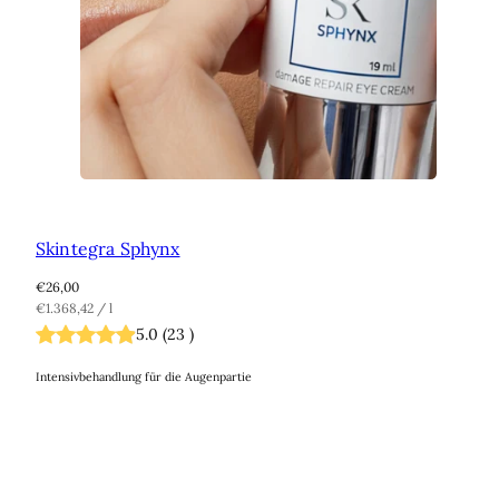
Skintegra Sphynx
Regulärer
€26,00
Preis
Einzelpreis
pro
€1.368,42
/
l
5.0
(
23
)
Intensivbehandlung für die Augenpartie